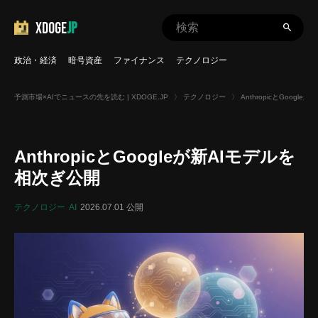
XDOGE
JP
政治・経済
暗号資産
ファイナンス
テクノロジー
予測市場×AIでニュースの先を読む | XDOGE.JP
〉
テクノロジー
〉
AnthropicとGoogl
AnthropicとGoogleが新AIモデルを
相次ぎ公開
テクノロジー
AI
2026.07.01 公開