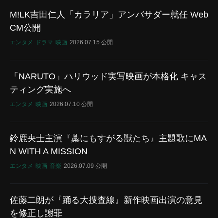
M!LK吉田仁人「カラリア」アンバサダー就任 Web
CM公開
エンタメ
ドラマ
映画
2026.07.15 公開
「NARUTO」ハリウッド実写映画が本格化 キャス
ティング実施へ
エンタメ
映画
2026.07.10 公開
鈴鹿央士主演『藁にもすがる獣たち』主題歌にMA
N WITH A MISSION
エンタメ
映画
音楽
2026.07.09 公開
佐藤二朗が『踊る大捜査線』新作映画出演の意見
を修正し謝罪