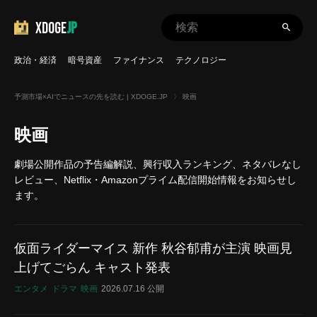
XDOGE
JP
政治・経済
暗号資産
ファイナンス
テクノロジー
予測市場×AIでニュースの先を読む | XDOGE.JP
〉
映画
映画
劇場公開作品の予告編解説、興行収入ランキング、ネタバレなし
レビュー、Netflix・Amazonプライム配信開始情報をお知らせし
ます。
仮面ライダーマイス 新作 秋谷郁甫が主演 映画見
上げてごらん キャスト発表
エンタメ
ドラマ
映画
2026.07.16 公開