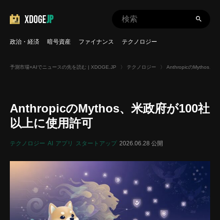
XDOGE
JP
政治・経済
暗号資産
ファイナンス
テクノロジー
予測市場×AIでニュースの先を読む | XDOGE.JP
〉
テクノロジー
〉
AnthropicのMyth
AnthropicのMythos、米政府が100社
以上に使用許可
テクノロジー
AI
アプリ
スタートアップ
2026.06.28 公開