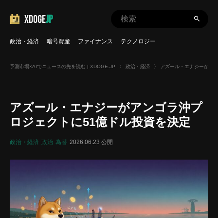
XDOGE
JP
政治・経済
暗号資産
ファイナンス
テクノロジー
予測市場×AIでニュースの先を読む | XDOGE.JP
〉
政治・経済
〉
アズール・エナジーがアン
アズール・エナジーがアンゴラ沖プ
ロジェクトに51億ドル投資を決定
政治・経済
政治
為替
2026.06.23 公開