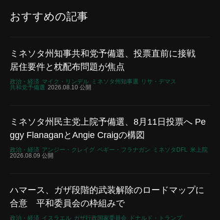
おすすめの記事
ミネソタ州知事共和党予備選、投票直前に接戦
居住要件と枕配布問題が焦点
政治・経済
マイク・リンデル
ミネソタ州知事選
リサ・デマス
共和党予備選
2026.08.10 公開
ミネソタ州民主党上院予備選、8月11日投票へ Pe
ggy FlanaganとAngie Craigの構図
政治・経済
アンジー・クレイグ
ペギー・フラナガン
ミネソタDFL
米上院
2026.08.09 公開
ハマース、ガザ段階的武装解除のロードマップに
合意 平和委員会の枠組みで
政治・経済
イスラエル
ガザ行政国家委員会
ドナルド・トランプ