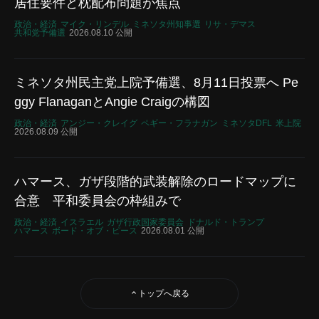
居住要件と枕配布問題が焦点
政治・経済
マイク・リンデル
ミネソタ州知事選
リサ・デマス
共和党予備選
2026.08.10 公開
ミネソタ州民主党上院予備選、8月11日投票へ Pe
ggy FlanaganとAngie Craigの構図
政治・経済
アンジー・クレイグ
ペギー・フラナガン
ミネソタDFL
米上院
2026.08.09 公開
ハマース、ガザ段階的武装解除のロードマップに
合意 平和委員会の枠組みで
政治・経済
イスラエル
ガザ行政国家委員会
ドナルド・トランプ
ハマース
ボード・オブ・ピース
2026.08.01 公開
トップへ戻る