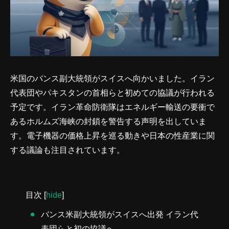
米国のバンス副大統領がスイスへ向かいました。イラン
代表団やパキスタンの首相らと初めての協議が行われる
予定です。イラン革命防衛隊はエネルギー輸送の要衝で
あるホルムズ海峡の封鎖を警告する声明を出していま
す。電子機器の価格上昇を巡る動きや日本の性産業に関
する議論も注目されています。
目次
[
hide
]
バンス米副大統領がスイスへ出発 イラン代
表団らと初の協議へ