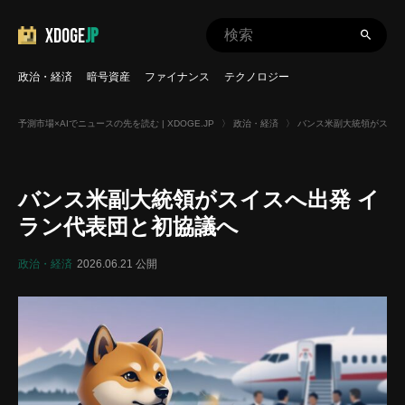
XDOGE
JP
政治・経済
暗号資産
ファイナンス
テクノロジー
予測市場×AIでニュースの先を読む | XDOGE.JP
〉
政治・経済
〉
バンス米副大統領がスイス
バンス米副大統領がスイスへ出発 イ
ラン代表団と初協議へ
政治・経済
2026.06.21 公開