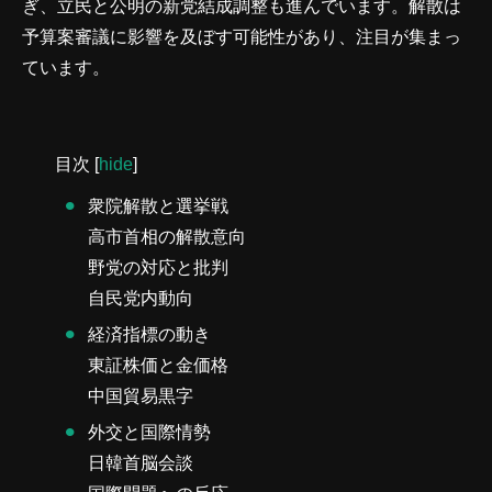
ぎ、立民と公明の新党結成調整も進んでいます。解散は
予算案審議に影響を及ぼす可能性があり、注目が集まっ
ています。
目次
[
hide
]
衆院解散と選挙戦
高市首相の解散意向
野党の対応と批判
自民党内動向
経済指標の動き
東証株価と金価格
中国貿易黒字
外交と国際情勢
日韓首脳会談