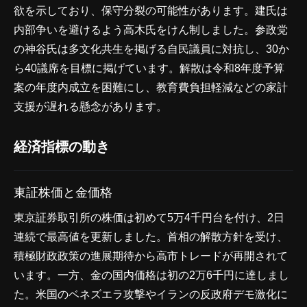
欲を示しており、保守分裂の可能性があります。建氏は
内部争いを避けるよう高木氏をけん制しました。参政党
の神谷氏は多文化共生を掲げる自民議員に対抗し、30か
ら40議席を目標に掲げています。解散は令和8年度予算
案の年度内成立を困難にし、教育費負担軽減などの家計
支援が遅れる懸念があります。
経済指標の動き
東証株価と金価格
東京証券取引所の株価は初めて5万4千円台を付け、2日
連続で最高値を更新しました。首相の解散方針を受け、
積極財政政策の進展期待から高市トレードが再開されて
います。一方、金の国内価格は初の2万6千円に達しまし
た。米国のベネズエラ攻撃やイランの反政府デモ激化に