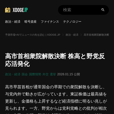
XDOGE
JP
政治・経済
暗号資産
ファイナンス
テクノロジー
予測市場×AIでニュースの先を読む | XDOGE.JP
〉
政治・経済
〉
高市首相衆院解散決断 株
高市首相衆院解散決断 株高と野党反
応活発化
政治・経済
国会
国際情勢
外交
選挙
2026.01.15 公開
高市早苗首相が通常国会の早期での衆院解散を決断し、
与党内外で動きが広がっています。東証株価は最高値を
更新し、金価格も上昇するなど経済指標に明るい兆しが
見られます。一方、野党からは党利党略との批判が相次