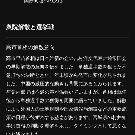
国際問題への反応
衆院解散と選挙戦
高市首相の解散意向
高市早苗首相は日本維新の会の吉村洋文代表に通常国会
の早期解散の意向を伝えました。単独過半数を狙った不
意打ちの決断とされ、年末頃から発言に変化が見られま
した。中国の威圧的な動きも背景にあるとみられます。
与党内部では不満の声が渦巻いていますが、首相は就任
後から単独過半数の獲得を周囲に語っていました。解散
により外国人の土地規制や国家情報局創設などの重要施
策の日程が後ずれする懸念があります。宮城県の村井知
事は首相の判断を理解を示し、タイミングとして悪くな
いと述べました。