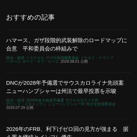
おすすめの記事
ハマース、ガザ段階的武装解除のロードマップに
合意 平和委員会の枠組みで
政治・経済
イスラエル
ガザ行政国家委員会
ドナルド・トランプ
ハマース
ボード・オブ・ピース
2026.08.01 公開
DNCが2028年予備選でサウスカロライナ先頭案
ニューハンプシャーは州法で最早投票を示唆
政治・経済
2028年米大統領予備選
サウスカロライナ州
デビッド・スキャンラン
ニューハンプシャー州
民主党全国委員会
2026.07.29 公開
2026年のFRB、利下げゼロ回の見方が強まる 据