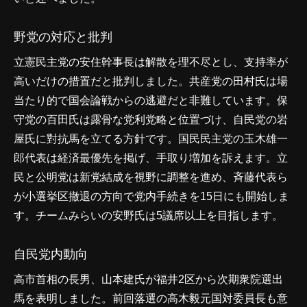
野党の対応と批判
立憲民主党の安住幹事長は解散を理不尽とし、支持率が
高いだけの措置だと批判しました。共産党の田村氏は場
当たり的で国会論戦からの逃避だと非難しています。保
守党の百田氏は露骨な党利党略と位置づけ、自民党の岩
屋氏に對抗馬を立てる方針です。国民民主党の玉木雄一
郎代表は経済最優先を掲げ、手取り増加を訴えます。立
民と公明党は新党結成を視野に調整を進め、斉藤代表ら
が小選挙区撤退の方向で党内手続きを15日にも開始しま
す。チームみらいの安野氏は5議席以上を目指します。
自民党内動向
高市首相の長男、山本建氏が福井2区から次期衆院選出
馬を表明しました。前回落選の高木毅元国対委員長も意