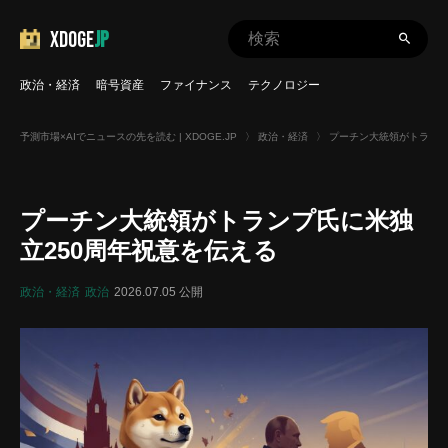
XDOGE
JP
政治・経済
暗号資産
ファイナンス
テクノロジー
予測市場×AIでニュースの先を読む | XDOGE.JP
〉
政治・経済
〉
プーチン大統領がトランプ
プーチン大統領がトランプ氏に米独
立250周年祝意を伝える
政治・経済
政治
2026.07.05 公開