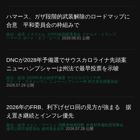
ハマース、ガザ段階的武装解除のロードマップに
合意 平和委員会の枠組みで
政治・経済
イスラエル
ガザ行政国家委員会
ドナルド・トランプ
ハマース
ボード・オブ・ピース
2026.08.01 公開
DNCが2028年予備選でサウスカロライナ先頭案
ニューハンプシャーは州法で最早投票を示唆
政治・経済
2028年米大統領予備選
サウスカロライナ州
デビッド・スキャンラン
ニューハンプシャー州
民主党全国委員会
2026.07.29 公開
2026年のFRB、利下げゼロ回の見方が強まる 据
え置き継続とインフレ優先
政治・経済
ケビン・ワーシュ
消費者物価指数
米連邦準備制度理事会
連邦公開市場委員会
連邦基金金利
2026.07.28 公開