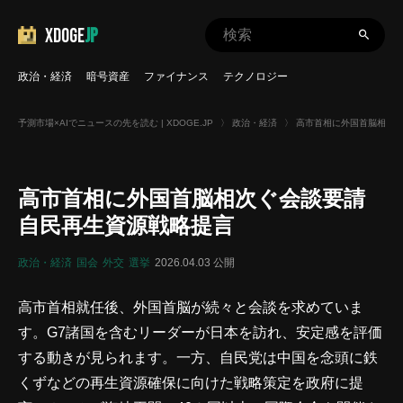
XDOGE
JP
政治・経済
暗号資産
ファイナンス
テクノロジー
予測市場×AIでニュースの先を読む | XDOGE.JP
〉
政治・経済
〉
高市首相に外国首脳相次ぐ
高市首相に外国首脳相次ぐ会談要請
自民再生資源戦略提言
政治・経済
国会
外交
選挙
2026.04.03 公開
高市首相就任後、外国首脳が続々と会談を求めていま
す。G7諸国を含むリーダーが日本を訪れ、安定感を評価
する動きが見られます。一方、自民党は中国を念頭に鉄
くずなどの再生資源確保に向けた戦略策定を政府に提