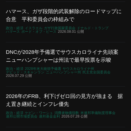
ハマース、ガザ段階的武装解除のロードマップに
合意 平和委員会の枠組みで
政治・経済
イスラエル
ガザ行政国家委員会
ドナルド・トランプ
ハマース
ボード・オブ・ピース
2026.08.01 公開
DNCが2028年予備選でサウスカロライナ先頭案
ニューハンプシャーは州法で最早投票を示唆
政治・経済
2028年米大統領予備選
サウスカロライナ州
デビッド・スキャンラン
ニューハンプシャー州
民主党全国委員会
2026.07.29 公開
2026年のFRB、利下げゼロ回の見方が強まる 据
え置き継続とインフレ優先
政治・経済
ケビン・ワーシュ
消費者物価指数
米連邦準備制度理事会
連邦公開市場委員会
連邦基金金利
2026.07.28 公開