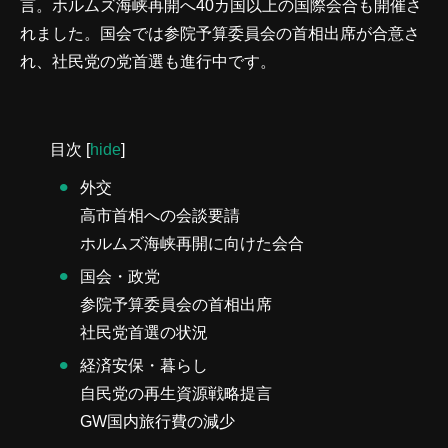
言。ホルムズ海峡再開へ40カ国以上の国際会合も開催さ
れました。国会では参院予算委員会の首相出席が合意さ
れ、社民党の党首選も進行中です。
目次
[
hide
]
外交
高市首相への会談要請
ホルムズ海峡再開に向けた会合
国会・政党
参院予算委員会の首相出席
社民党首選の状況
経済安保・暮らし
自民党の再生資源戦略提言
GW国内旅行費の減少