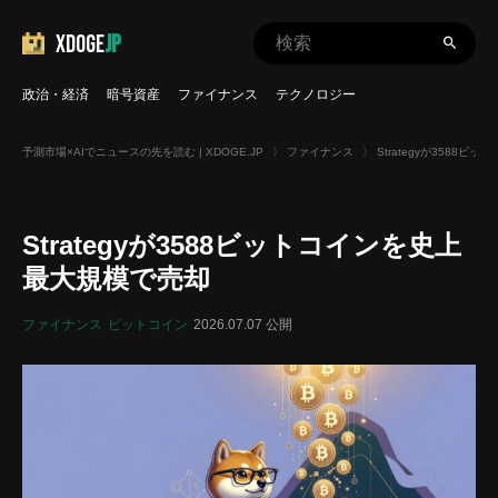
XDOGE
JP
政治・経済
暗号資産
ファイナンス
テクノロジー
予測市場×AIでニュースの先を読む | XDOGE.JP
〉
ファイナンス
〉
Strategyが3588
Strategyが3588ビットコインを史上
最大規模で売却
ファイナンス
ビットコイン
2026.07.07 公開