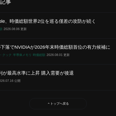
記事
とApple、時価総額世界2位を巡る僅差の攻防が続く
額
2026.08.06 更新
後の下落でNVIDIAが2026年末時価総額首位の有力候補に
・クック
半導体メモリ
時価総額
2026.08.01 更新
利が最高水準に上昇 購入需要が後退
026.07.16 公開
トップへ戻る