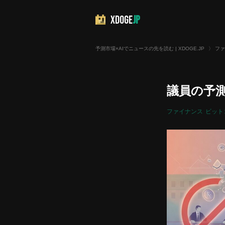
XDOGE
JP
予測市場×AIでニュースの先を読む | XDOGE.JP
〉
ファ
議員の予
ファイナンス
ビット