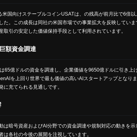
開する米国向けステーブルコインUSATは、の残高が前月比で6倍以上
した。この成長は同社の米国市場での事業拡大を反映していま
産取引の安定した価値保持手段として利用されています。
icの巨額資金調達
ropicは65億ドルの資金を調達し、企業価値を9650億ドルに引き
penAIを上回り世界で最も価値の高いAIスタートアップとなり
発に充てられる見通しです。
響
動は暗号資産およびAI分野での資金調達や規制対応の動きを示
者は各社の今後の展開を注視しています。