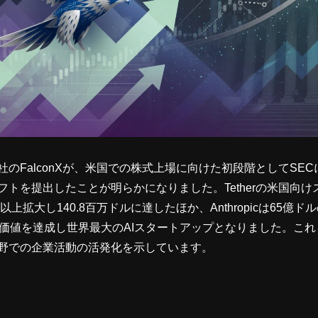
のFalconXが、米国での株式上場に向けた初段階としてSEC
フトを提出したことが明らかになりました。Tetherの米国向
以上拡大し140.8百万ドルに達したほか、Anthropicは65億ド
業価値を達成し世界最大のAIスタートアップとなりました。こ
野での企業活動の活発化を示しています。