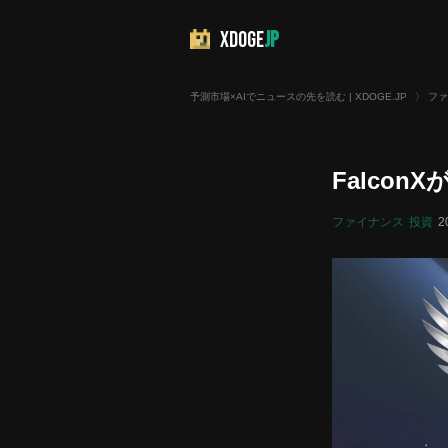
XDOGE
JP
予測市場×AIでニュースの先を読む | XDOGE.JP
〉
ファ
Falco
ファイナンス
投資
2