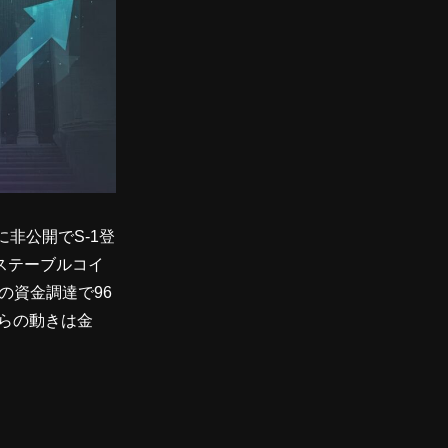
に非公開でS-1登
けステーブルコイ
ルの資金調達で96
れらの動きは金