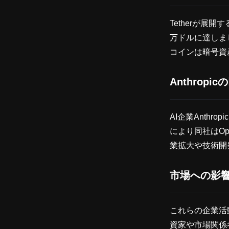
Tetherが展
万ドルに達しま
コインは暗号資
Anthrop
AI企業Anth
により同社はO
業拡大や技術開
市場への影
これらの企業活
資家や市場関係