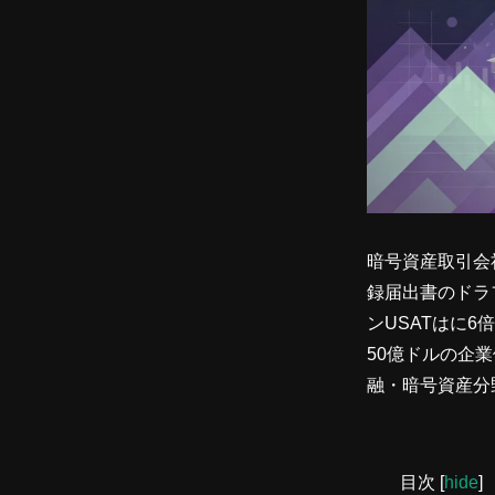
暗号資産取引会社
録届出書のドラ
ンUSATはに6倍
50億ドルの企
融・暗号資産分
目次
[
hide
]