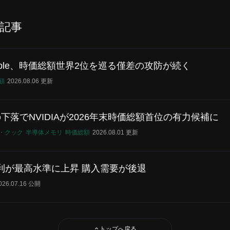
記事
とApple、時価総額世界2位を巡る僅差の攻防が続く
額
2026.08.06 更新
後の下落でNVIDIAが2026年末時価総額首位の有力候補に
・クック
半導体メモリ
時価総額
2026.08.01 更新
利が最高水準に上昇 購入需要が後退
026.07.16 公開
トップへ戻る