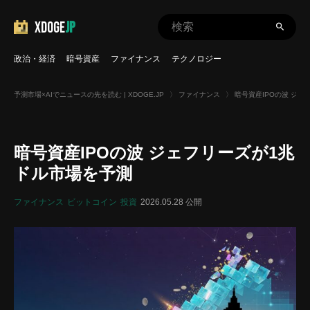
XDOGE
JP
政治・経済
暗号資産
ファイナンス
テクノロジー
予測市場×AIでニュースの先を読む | XDOGE.JP
〉
ファイナンス
〉
暗号資産IPOの波 ジ
暗号資産IPOの波 ジェフリーズが1兆
ドル市場を予測
ファイナンス
ビットコイン
投資
2026.05.28 公開