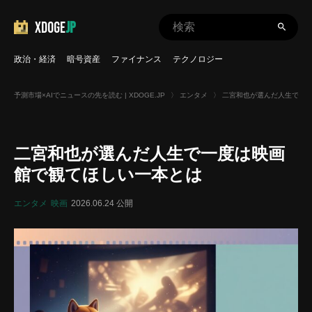
XDOGE
JP
政治・経済
暗号資産
ファイナンス
テクノロジー
予測市場×AIでニュースの先を読む | XDOGE.JP
〉
エンタメ
〉
二宮和也が選んだ人生で一
二宮和也が選んだ人生で一度は映画
館で観てほしい一本とは
エンタメ
映画
2026.06.24 公開