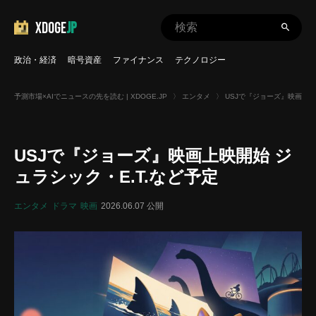
XDOGE
JP
政治・経済
暗号資産
ファイナンス
テクノロジー
予測市場×AIでニュースの先を読む | XDOGE.JP
〉
エンタメ
〉
USJで『ジョーズ』映画上映
USJで『ジョーズ』映画上映開始 ジ
ュラシック・E.T.など予定
エンタメ
ドラマ
映画
2026.06.07 公開