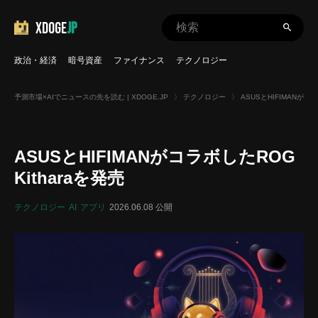
XDOGE
JP
政治・経済
暗号資産
ファイナンス
テクノロジー
予測市場×AIでニュースの先を読む | XDOGE.JP
〉
テクノロジー
〉
ASUSとHIFIMANがコラ
ASUSとHIFIMANがコラボしたROG
Kitharaを発売
テクノロジー
AI
アプリ
2026.06.08 公開