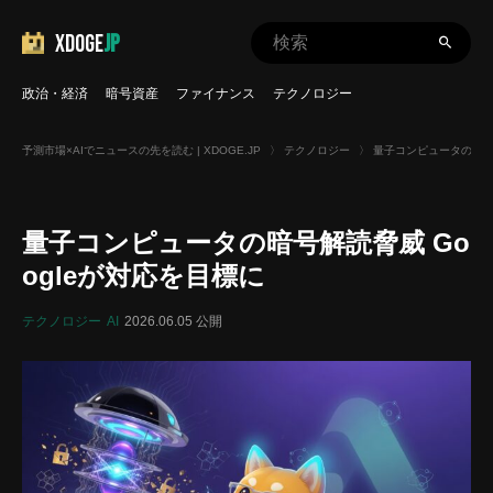
XDOGE
JP
政治・経済
暗号資産
ファイナンス
テクノロジー
予測市場×AIでニュースの先を読む | XDOGE.JP
〉
テクノロジー
〉
量子コンピュータの暗号解
量子コンピュータの暗号解読脅威 Go
ogleが対応を目標に
テクノロジー
AI
2026.06.05 公開