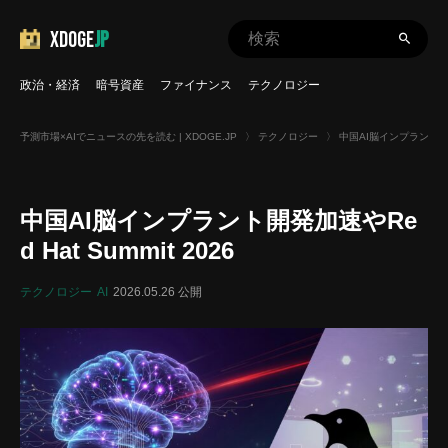
XDOGE
JP
政治・経済
暗号資産
ファイナンス
テクノロジー
予測市場×AIでニュースの先を読む | XDOGE.JP
〉
テクノロジー
〉
中国AI脳インプラント開発加速
中国AI脳インプラント開発加速やRe
d Hat Summit 2026
テクノロジー
AI
2026.05.26 公開