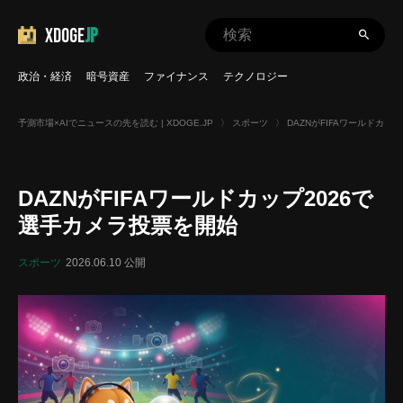
XDOGE
JP
政治・経済
暗号資産
ファイナンス
テクノロジー
予測市場×AIでニュースの先を読む | XDOGE.JP
〉
スポーツ
〉
DAZNがFIFAワールドカッ
DAZNがFIFAワールドカップ2026で
選手カメラ投票を開始
スポーツ
2026.06.10 公開