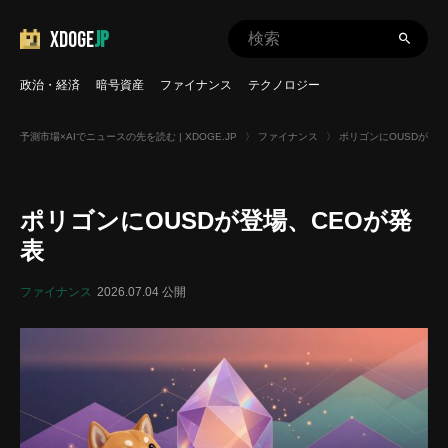
XDOGE
JP
政治・経済
暗号資産
ファイナンス
テクノロジー
予測市場×AIでニュースの先を読む | XDOGE.JP
〉
ファイナンス
〉
ポリゴンにOUSDが登場
ポリゴンにOUSDが登場、CEOが発
表
ファイナンス
2026.07.04 公開