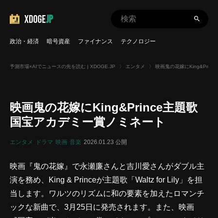
XDOGE
JP
政治・経済
暗号資産
ファイナンス
テクノロジー
予測市場×AIでニュースの先を読む | XDOGE.JP
〉
エンタメ
〉
映画鬼の花嫁にKing&Pri
映画鬼の花嫁にKing&Prince主題歌
国宝アカデミー賞ノミネート
エンタメ
ドラマ
映画
音楽
2026.01.23 公開
映画『鬼の花嫁』で永瀬廉さんと吉川愛さんがダブル主
演を務め、King & Princeが主題歌「Waltz for Lily」を担
当します。ワルツのリズムに和の要素を加えたロマンチ
ックな新曲で、3月25日に発売されます。また、映画