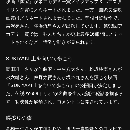
映画『国宝』が米アカデミー賞メイクアップ＆ヘアスタ
イリング賞にノミネートされました。一方、国際長編映
画賞はノミネートされませんでした。李相日監督作で、
吉沢亮さん、横浜流星さんが出演しています。第98回ア
カデミー賞では「罪人たち」が史上最多16部門にノミネ
ートされるなど、活発な動きが見られます。
SUKIYAKI 上を向いて歩こう
岡田准一さんが作曲家・中村八大さん、松坂桃李さんが
永六輔さん、仲野太賀さんが坂本九さんを演じる映画
『SUKIYAKI 上を向いて歩こう』の公開日が決定しまし
た。伝説の“689トリオ”が名曲を生んだ誕生秘話を描きま
す。初映像が解禁され、コメントも公開されています。
脛擦りの森
高橋一生さんが主演を務め、渡辺一貴監督とのコンビで