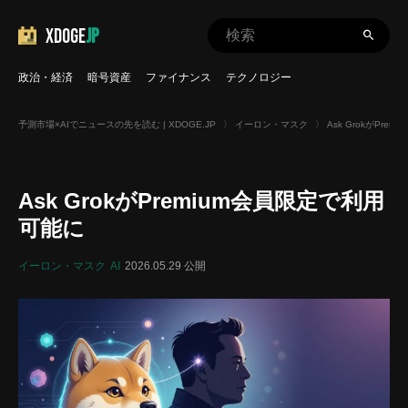
XDOGE
JP
政治・経済
暗号資産
ファイナンス
テクノロジー
予測市場×AIでニュースの先を読む | XDOGE.JP
〉
イーロン・マスク
〉
Ask GrokがPre
Ask GrokがPremium会員限定で利用
可能に
イーロン・マスク
AI
2026.05.29 公開