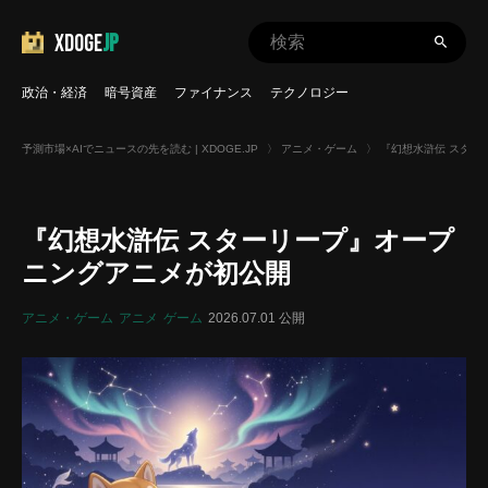
XDOGE
JP
政治・経済
暗号資産
ファイナンス
テクノロジー
予測市場×AIでニュースの先を読む | XDOGE.JP
〉
アニメ・ゲーム
〉
『幻想水滸伝 スター
『幻想水滸伝 スターリープ』オープ
ニングアニメが初公開
アニメ・ゲーム
アニメ
ゲーム
2026.07.01 公開