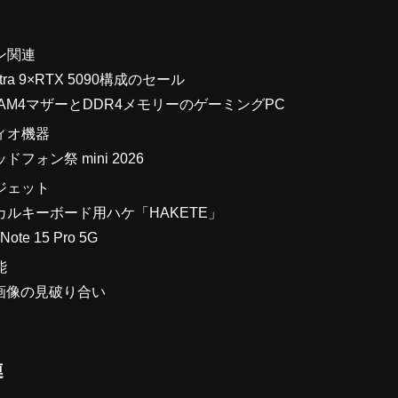
ン関連
Ultra 9×RTX 5090構成のセール
et AM4マザーとDDR4メモリーのゲーミングPC
ィオ機器
ドフォン祭 mini 2026
ジェット
カルキーボード用ハケ「HAKETE」
Note 15 Pro 5G
能
成画像の見破り合い
連