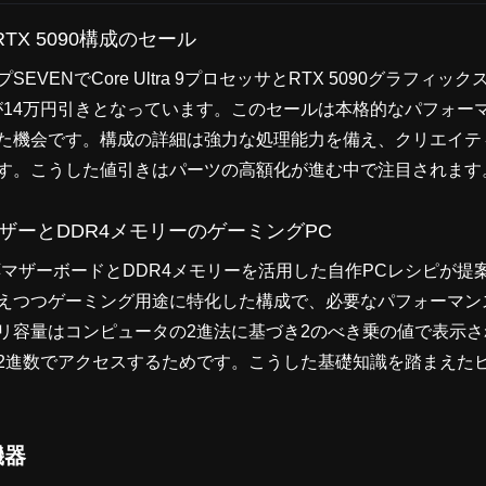
 9×RTX 5090構成のセール
EVENでCore Ultra 9プロセッサとRTX 5090グラフィ
が14万円引きとなっています。このセールは本格的なパフォー
た機会です。構成の詳細は強力な処理能力を備え、クリエイテ
す。こうした値引きはパーツの高額化が進む中で注目されます
M4マザーとDDR4メモリーのゲーミングPC
M4対応マザーボードとDDR4メモリーを活用した自作PCレシピが
えつつゲーミング用途に特化した構成で、必要なパフォーマン
リ容量はコンピュータの2進法に基づき2のべき乗の値で表示
2進数でアクセスするためです。こうした基礎知識を踏まえた
機器