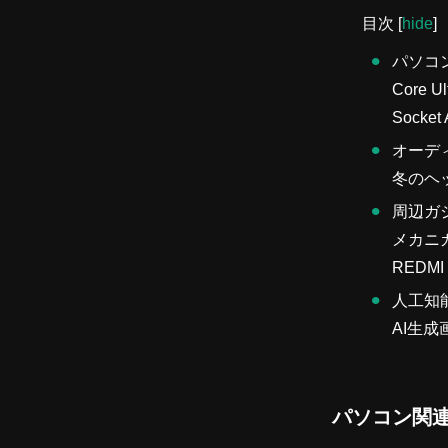
目次
[
hide
]
パソコ
Core 
Sock
オーデ
冬のヘッ
周辺ガ
メカニ
REDMI 
人工知
AI生
パソコン関