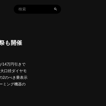
ォン祭も開催
成が14万円引きで
ンや大口径ダイヤモ
の2のべき乗表示
ーミング機器の