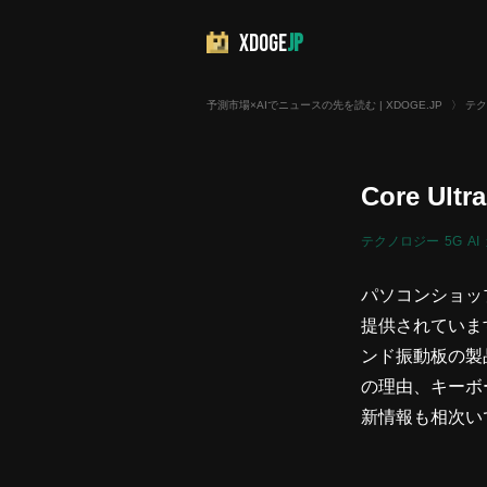
XDOGE
JP
予測市場×AIでニュースの先を読む | XDOGE.JP
〉
テク
Core U
テクノロジー
5G
AI
パソコンショップS
提供されています
ンド振動板の製
の理由、キーボ
新情報も相次い