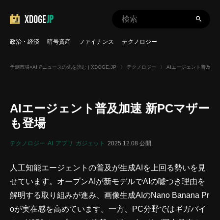
XDOGE
JP
政治・経済
暗号資産
ファイナンス
テクノロジー
予測市場×AIでニュースの先を読む | XDOGE.JP
〉
テクノロジー
〉
AIエージェント普及加速
AIエージェント普及加速 新PCマザー
も登場
テクノロジー
AI
アプリ
ガジェット
2025.12.08 公開
人工知能エージェントの普及が生成AIを上回る勢いを見
せています。オープンAIが新モデルでAIの嘘つき理由を
解明する取り組みが進み、画像生成AIのNano Banana Pr
oが実在感を高めています。一方、PC分野ではギガバイ