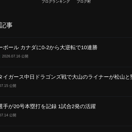
ブログランキング
ブログ村
記事
ボール カナダに0-2から大逆転で10連勝
球
2026.07.16 公開
タイガース中日ドラゴンズ戦で大山のライナーが松山と
.07.15 公開
手が20号本塁打を記録 1試合2発の活躍
.07.14 公開