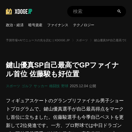
XDOGE
JP
政治・経済
暗号資産
ファイナンス
テクノロジー
予測市場×AIでニュースの先を読む | XDOGE.JP
〉
スポーツ
〉
鍵山優真SP自己最高でGP
鍵山優真SP自己最高でGPファイナ
ル首位 佐藤駿も好位置
スポーツ
ゴルフ
サッカー
格闘技
野球
2025.12.04 公開
フィギュアスケートのグランプリファイナル男子ショー
トプログラムで、鍵山優真選手が自己最高得点をマーク
し首位に立ちました。佐藤駿選手も今季自己ベストを更
新して2位発進です。一方、プロ野球では中日ドラゴン