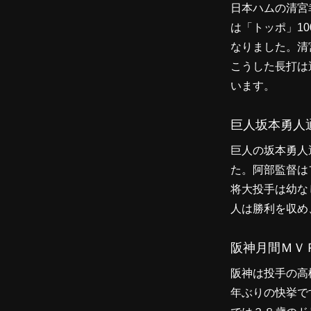
日本ハムの清宮
は「トッポ」1
なりました。清
こうした長打は
います。
巨人坂本勇人
巨人の坂本勇人
た。阿部監督は
将大投手は幼な
人は勝利を収め
阪神月間ＭＶ
阪神は投手の高
年ぶりの快挙で