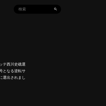
ッテ西川史礁選
号となる逆転サ
に選出されまし