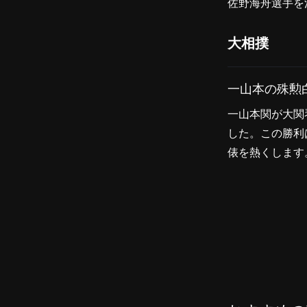
佐野海舟選手を
大相撲
一山本の殊勲
一山本関が大関
した。この勝利
俵を熱くします