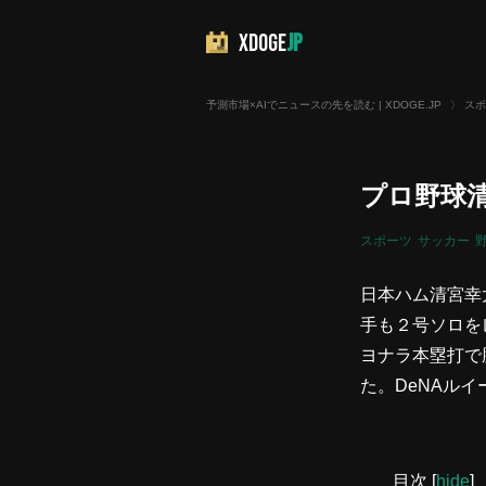
XDOGE
JP
予測市場×AIでニュースの先を読む | XDOGE.JP
〉
スポ
プロ野球
スポーツ
サッカー
日本ハム清宮幸
手も２号ソロを
ヨナラ本塁打で
た。DeNAル
目次
[
hide
]