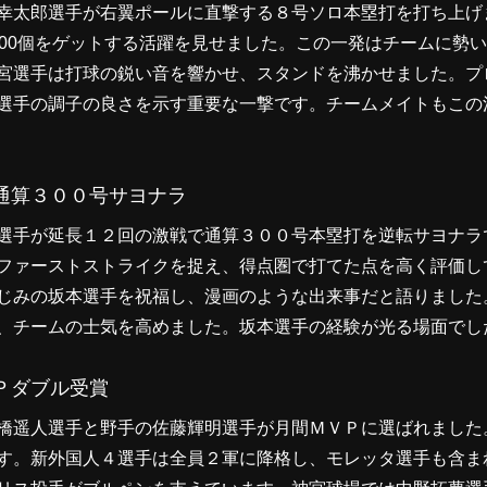
幸太郎選手が右翼ポールに直撃する８号ソロ本塁打を打ち上げ
000個をゲットする活躍を見せました。この一発はチームに勢
宮選手は打球の鋭い音を響かせ、スタンドを沸かせました。プ
選手の調子の良さを示す重要な一撃です。チームメイトもこの
通算３００号サヨナラ
選手が延長１２回の激戦で通算３００号本塁打を逆転サヨナラ
ファーストストライクを捉え、得点圏で打てた点を高く評価し
じみの坂本選手を祝福し、漫画のような出来事だと語りました
、チームの士気を高めました。坂本選手の経験が光る場面でし
Ｐダブル受賞
橋遥人選手と野手の佐藤輝明選手が月間ＭＶＰに選ばれました
す。新外国人４選手は全員２軍に降格し、モレッタ選手も含ま