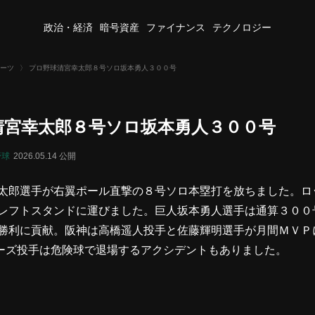
政治・経済
暗号資産
ファイナンス
テクノロジー
ーツ
〉
プロ野球清宮幸太郎８号ソロ坂本勇人３００号
清宮幸太郎８号ソロ坂本勇人３００号
野球
2026.05.14 公開
太郎選手が右翼ポール直撃の８号ソロ本塁打を放ちました。ロ
レフトスタンドに運びました。巨人坂本勇人選手は通算３００
勝利に貢献。阪神は高橋遥人投手と佐藤輝明選手が月間ＭＶＰ
イーズ投手は危険球で退場するアクシデントもありました。