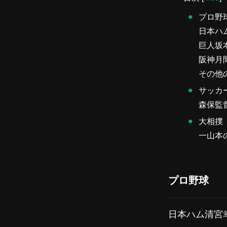
プロ野
日本ハ
巨人坂
阪神月
その他
サッカ
森保監
大相撲
一山本
プロ野球
日本ハム清宮