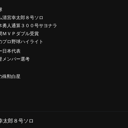
球
ム清宮幸太郎８号ソロ
本勇人通算３００号サヨナラ
間ＭＶＰダブル受賞
のプロ野球ハイライト
ー日本代表
督メンバー選考
の殊勲白星
幸太郎８号ソロ