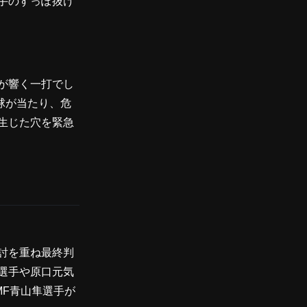
手のすっぽ抜け
が響く一打でし
球が当たり、危
生じた穴を緊急
討を重ね最終判
選手や原口元気
MF青山隼選手が