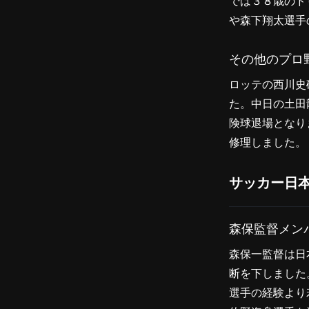
では３８歳のド
や森下翔太選手
その他のプロ
ロッテの西川史
た。中日の土田
険球退場となり
修理しました。
サッカー日
森保監督メン
森保一監督は日
断を下しました
選手の経験より