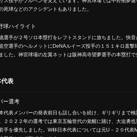
リス投手がブルペンを支えています。神宮球場では中野拓夢選
の死球などのアクシデントもありました。
野球ハイライト
礁選手が２号ソロ本塁打をレフトスタンドに放ちました。快音
龍空選手のヘルメットにDeNAルイーズ投手の１５１キロ直撃
ました。神宮球場の左翼ネットは阪神高寺望夢選手の本塁打で
本代表
バー選考
本代表メンバーの発表前日も話し合いを続け、ギリギリまで検
。２０２２年の選考では東京五輪世代の覚醒に賭け、大迫勇也
若手を優先しました。W杯日本代表については元U－２０代表