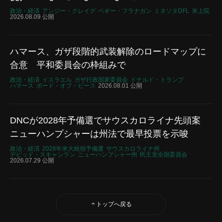
政治・経済
アンジー・クレイグ
ペギー・フラナガン
ミネソタDFL
米上院
2026.08.09 公開
ハマース、ガザ段階的武装解除のロードマップに
合意 平和委員会の枠組みで
政治・経済
イスラエル
ガザ行政国家委員会
ドナルド・トランプ
ハマース
ボード・オブ・ピース
2026.08.01 公開
DNCが2028年予備選でサウスカロライナ先頭案
ニューハンプシャーは州法で最早投票を示唆
政治・経済
2028年米大統領予備選
サウスカロライナ州
デビッド・スキャンラン
ニューハンプシャー州
民主党全国委員会
2026.07.29 公開
トップへ戻る