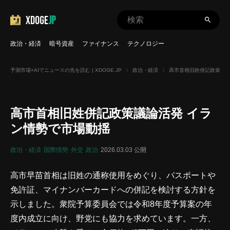
XDOGE
JP
政治・経済
暗号資産
ファイナンス
テクノロジー
予測市場×AIでニュースの先を読む | XDOGE.JP
〉
政治・経済
〉
高市首相旧姓併記政策議論
高市首相旧姓併記政策議論活発 イラ
ン情勢で市場動揺
政治・経済
国際情勢
外交
政治
2026.03.03 公開
高市早苗首相は旧姓の通称使用をめぐり、パスポートや
免許証、マイナンバーカードへの併記を検討する方針を
示しました。衆院予算委員会では令和8年度予算案の年
度内成立に向け、野党にも協力を求めています。一方、