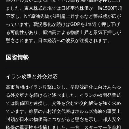
事のドル買いによる円安・ドル高も国内価格を押し上げ
ました。東京株式市場では日経平均株価が一時1500円超
下落し、NY原油先物が1割超上昇するなど警戒感が広が
っています。戦況悪化が続けばGDPを1％近く押し下げ
る可能性があり、原油高による物価上昇と景気下押しが
懸念されます。日本経済への波及が注視されます。
国際情勢
イラン攻撃と外交対応
高市首相はイラン攻撃に対し、早期沈静化に向けあらゆ
る外交努力を続けると述べました。イランの核開発問題
では関係国と連携し、交渉を含む外交的解決を強く求め
ています。維新の吉村洋文代表はホルムズ海峡の事実上
封鎖が日本の物価高につながると懸念を示し、邦人安全
確保の重要性を指摘しました。一方、スターマー英首相