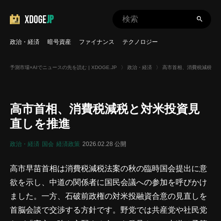
XDOGE
JP
政治・経済
暗号資産
ファイナンス
テクノロジー
予測市場×AIでニュースの先を読む | XDOGE.JP
〉
政治・経済
〉
高市首相、消費税減税と
高市首相、消費税減税と対米投資見
直しを推進
政治・経済
国会
経済政策
2026.02.28 公開
高市早苗首相は消費税減税法案の秋の臨時国会提出に意
欲を示し、中道の関係者に国民会議への参加を呼びかけ
ました。一方、石破前政権の対米投融資合意の見直しを
首脳会談で交渉する方針です。野党では共産党や社民党