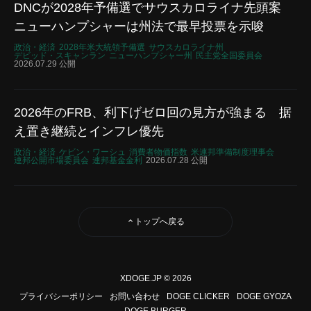
DNCが2028年予備選でサウスカロライナ先頭案
ニューハンプシャーは州法で最早投票を示唆
政治・経済
2028年米大統領予備選
サウスカロライナ州
デビッド・スキャンラン
ニューハンプシャー州
民主党全国委員会
2026.07.29 公開
2026年のFRB、利下げゼロ回の見方が強まる 据
え置き継続とインフレ優先
政治・経済
ケビン・ワーシュ
消費者物価指数
米連邦準備制度理事会
連邦公開市場委員会
連邦基金金利
2026.07.28 公開
トップへ戻る
XDOGE.JP © 2026
プライバシーポリシー
お問い合わせ
DOGE CLICKER
DOGE GYOZA