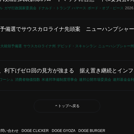
ル
ガザ行政国家委員会
ドナルド・トランプ
ハマース
ボード・オブ・ピース
2026
28年予備選でサウスカロライナ先頭案 ニューハンプシャ
年米大統領予備選
サウスカロライナ州
デビッド・スキャンラン
ニューハンプシャー州
FRB、利下げゼロ回の見方が強まる 据え置き継続とイン
ワーシュ
消費者物価指数
米連邦準備制度理事会
連邦公開市場委員会
連邦基金金
トップへ戻る
お問い合わせ
DOGE CLICKER
DOGE GYOZA
DOGE BURGER