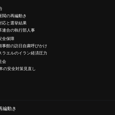
治
派閥の再編動き
対応と選挙結果
革連合の執行部人事
安全保障
領事館の訪日自粛呼びかけ
スラエルのイラン経済圧力
社会
日本の安全対策見直し
再編動き