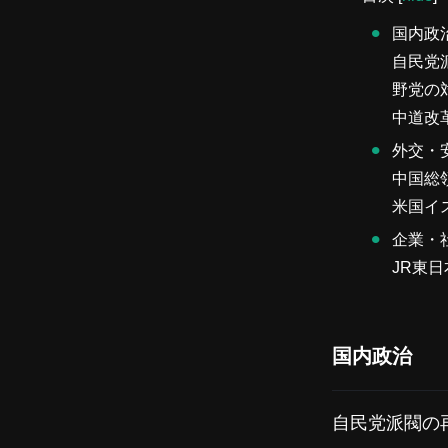
国内政
自民党
野党の
中道改
外交・
中国総
米国イ
企業・
JR東
国内政治
自民党派閥の