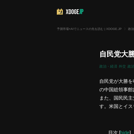
XDOGE
JP
予測市場×AIでニュースの先を読む | XDOGE.JP
〉
政治
自民党大
政治・経済
外交
政
自民党が大勝を
の中国総領事館
また、国民民主
す。米国とイス
目次
[
hide
]