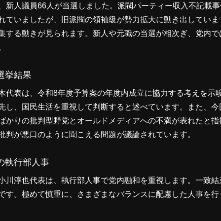
、新人議員66人が当選しました。派閥パーティー収入不記載
れていましたが、旧派閥の領袖級が勢力拡大に動き出していま
集する動きが見られます。新人や元職の当選が相次ぎ、党内で
。
選挙結果
木代表は、令和8年度予算案の年度内成立に協力する考えを示
先し、国民生活を重視して判断すると述べています。また、今
ばかりの批判型野党とオールドメディアへの不満が表れたと指
批判が悪口のように聞こえる問題が議論されています。
の執行部人事
小川淳也代表は、執行部人事で党内融和を重視します。一致結
です。極めて慎重に、さまざまなバランスに配慮した人事を行