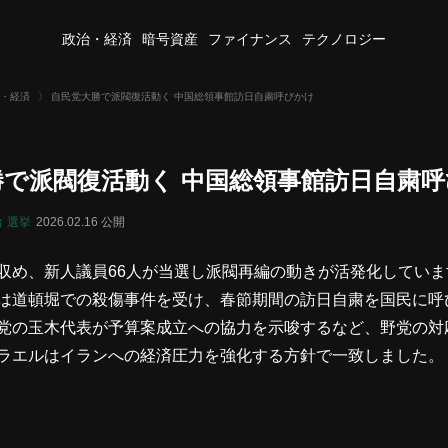
政治・経済
暗号資産
ファイナンス
テクノロジー
・経済
〉
自民党大勝で派閥復活動く 中国総領事館訪日自粛呼びかけ
勝で派閥復活動く 中国総領事館訪日自粛
治
選挙
2026.02.16 公開
収め、新人議員66人が当選し派閥再編の動きが活発化してい
は道頓堀での殺傷事件を受け、春節期間の訪日自粛を国民に呼
党の玉木代表が予算案成立への協力を示唆するなど、野党の対
ラエルはイランへの経済圧力を強化する方針で一致しました。