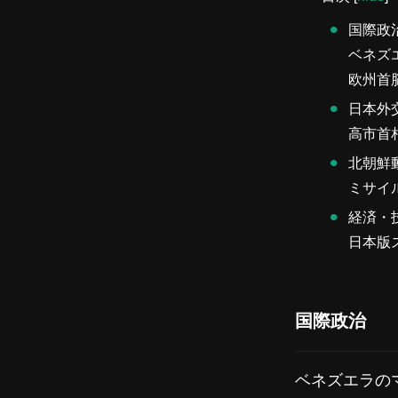
国際政
ベネズ
欧州首
日本外
高市首
北朝鮮
ミサイ
経済・
日本版
国際政治
ベネズエラの