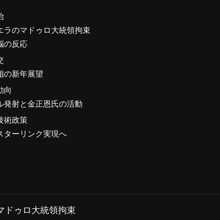
治
エラのマドゥロ大統領拘束
脳の反応
交
相の新年展望
動向
ル発射と金正恩氏の活動
技術政策
スターリンク実現へ
マドゥロ大統領拘束