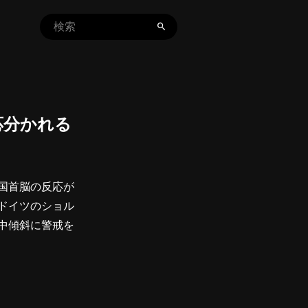
応分かれる
国首脳の反応が
ドイツのショル
中傾斜に警戒を