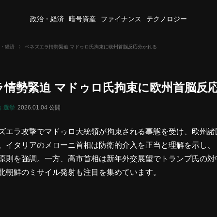
政治・経済
暗号資産
ファイナンス
テクノロジー
・経済
〉
ベネズエラ情勢緊迫 マドゥロ氏拘束に欧州首脳反応分かれる
ラ情勢緊迫 マドゥロ氏拘束に欧州首脳反
治
選挙
2026.01.04 公開
ズエラ攻撃でマドゥロ大統領が拘束される事態を受け、欧州諸
。イタリアのメローニ首相は防衛的介入を正当と理解を示し、
原則を強調。一方、高市首相は新年外交展望でトランプ氏の対
北朝鮮のミサイル発射も注目を集めています。