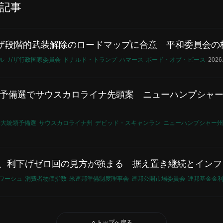
記事
ザ段階的武装解除のロードマップに合意 平和委員会の
ル
ガザ行政国家委員会
ドナルド・トランプ
ハマース
ボード・オブ・ピース
2026
28年予備選でサウスカロライナ先頭案 ニューハンプシャ
年米大統領予備選
サウスカロライナ州
デビッド・スキャンラン
ニューハンプシャー州
FRB、利下げゼロ回の見方が強まる 据え置き継続とイン
ワーシュ
消費者物価指数
米連邦準備制度理事会
連邦公開市場委員会
連邦基金金
トップへ戻る