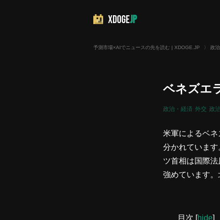
XDOGE
JP
予測市場×AIでニュースの先を読む | XDOGE.JP
〉
政治
ベネズエ
政治・経済
外交
政
米軍によるベネ
分かれています
ツ首相は国際法
強めています。
目次
[
hide
]