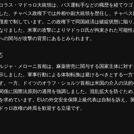
コラス・マドゥロ大統領は、バス運転手などの職歴を経てウゴ
した。チャベス政権下では外相や副大統領を歴任し、チャベス氏
僅差で制しています。この政権下で同国経済は破綻状態に陥り
なりました。米軍の攻撃によりマドゥロ氏が拘束された可能性
への関与が攻撃の背景にあるとみられます。
応
ルジャ・メローニ首相は、麻薬密売に関与する国家主体に対す
示しました。軍事行動による体制転換は避けるべきとする一方
す。一方、ドイツのオラフ・ショルツ首相は米国の介入の法的
関係に国際法原則の適用を強調しました。混乱拡大を防ぐため
を求めています。EUの外交安全保障上級代表は自制を訴え、
ドゥロ政権の終焉を歓迎する立場です。