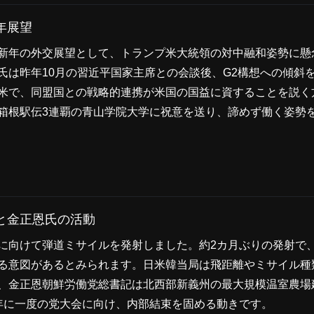
年展望
新年の外交展望として、トランプ米大統領の対中融和姿勢に懸
氏は昨年10月の習近平国家主席との会談後、G2構想への傾斜
米で、同盟国との戦略的連携が米国の国益に資することを説く
箱根駅伝3連覇の青山学院大学に祝意を送り、諦めず働く姿勢
と金正恩氏の活動
に向けて弾道ミサイルを発射しました。約2カ月ぶりの発射で
る意図があるとみられます。日米韓当局は飛距離やミサイル種
、金正恩朝鮮労働党総書記は北西部新義州の最大規模温室農場
年に一度の党大会に向け、内部結束を固める動きです。