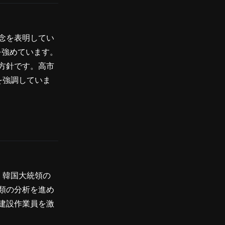
念を表明してい
を強めています。
方針です。高市
を強調していま
、韓国大統領の
類の分析を進め
建設作業員を激