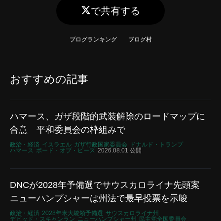
で共有する
ブログランキング
ブログ村
おすすめの記事
ハマース、ガザ段階的武装解除のロードマップに
合意 平和委員会の枠組みで
政治・経済
イスラエル
ガザ行政国家委員会
ドナルド・トランプ
ハマース
ボード・オブ・ピース
2026.08.01 公開
DNCが2028年予備選でサウスカロライナ先頭案
ニューハンプシャーは州法で最早投票を示唆
政治・経済
2028年米大統領予備選
サウスカロライナ州
デビッド・スキャンラン
ニューハンプシャー州
民主党全国委員会