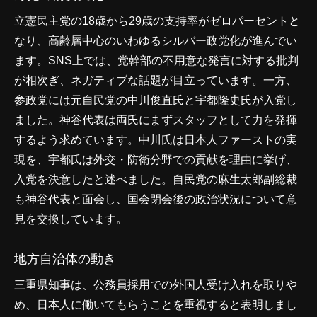
立憲民主党の18歳から29歳の支持率がゼロパーセントと
なり、高齢層中心のいわゆるシルバー政党化が進んでい
ます。SNS上では、党幹部の不用意な発言に対する批判
が相次ぎ、ネガティブな話題が目立っています。一方、
参政党には元自民党の中川俊直氏と宇都隆史氏が入党し
ました。神谷代表は両氏にまずスタッフとして力を発揮
するよう求めています。中川氏は日本人ファーストの実
現を、宇都氏は外交・防衛分野での貢献を理由に挙げ、
入党を決意したと述べました。自民党の麻生太郎副総裁
も神谷代表と面会し、国会閉会後の政治状況について意
見を交換しています。
地方自治体の動き
三重県知事は、公務員採用での外国人受け入れを取りや
め、日本人に働いてもらうことを重視すると表明しまし