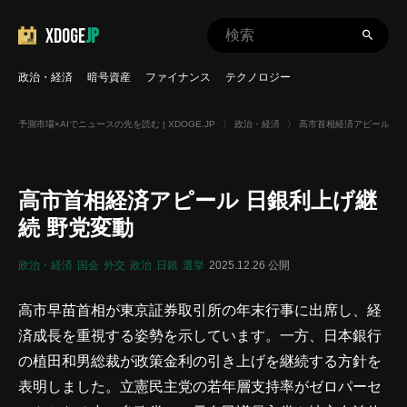
XDOGE
JP
政治・経済
暗号資産
ファイナンス
テクノロジー
予測市場×AIでニュースの先を読む | XDOGE.JP
〉
政治・経済
〉
高市首相経済アピール 日
高市首相経済アピール 日銀利上げ継
続 野党変動
政治・経済
国会
外交
政治
日銀
選挙
2025.12.26 公開
高市早苗首相が東京証券取引所の年末行事に出席し、経
済成長を重視する姿勢を示しています。一方、日本銀行
の植田和男総裁が政策金利の引き上げを継続する方針を
表明しました。立憲民主党の若年層支持率がゼロパーセ