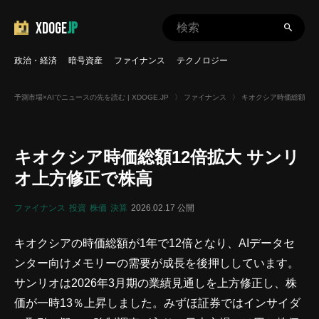
XDOGE
JP
政治・経済
暗号資産
ファイナンス
テクノロジー
予測市場×AIでニュースの先を読む | XDOGE.JP
〉
ファイナンス
〉
キオクシア時価総額12
キオクシア時価総額12倍拡大 サンリ
オ上方修正で株高
ファイナンス
投資
株価
決算
2026.02.17 公開
キオクシアの時価総額が1年で12倍となり、AIデータセ
ンター向けメモリーの需要が成長を後押ししています。
サンリオは2026年3月期の業績見通しを上方修正し、株
価が一時13％上昇しました。みずほ証券ではインサイダ