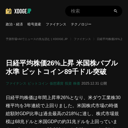
XDOGE
JP
政治・経済
暗号資産
ファイナンス
テクノロジー
予測市場×AIでニュースの先を読む | XDOGE.JP
〉
ファイナンス
〉
日経平均株価26%上昇
日経平均株価26%上昇 米国株バブル
水準 ビットコイン89千ドル突破
ファイナンス
ビットコイン
仮想通貨
投資
株価
2025.12.31 公開
日経平均株価は年間上昇率26%となり、米ダウ工業株30
種平均を3年連続で上回りました。米国株式市場の時価
総額対GDP比率は過去最高の218%に達し、株式市場規
模は68兆ドルと米国GDPの約31兆ドルを上回っていま