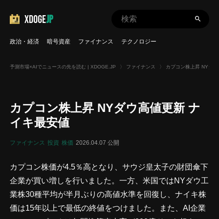
XDOGE
JP
政治・経済
暗号資産
ファイナンス
テクノロジー
予測市場×AIでニュースの先を読む | XDOGE.JP
〉
ファイナンス
〉
カプコン株上昇 NYダ
カプコン株上昇 NYダウ高値更新 ナ
イキ最安値
ファイナンス
投資
株価
2026.04.07 公開
カプコン株価が4.5％高となり、サウジ皇太子の財団傘下
企業が買い増しを行いました。一方、米国ではNYダウ工
業株30種平均が半月ぶりの高値水準を回復し、ナイキ株
価は15年以上で最低の終値をつけました。また、AI企業