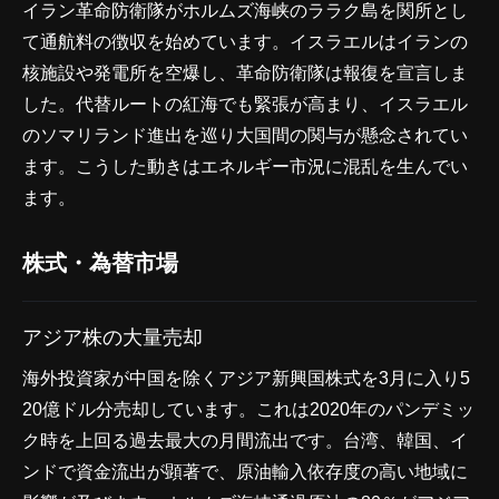
イラン革命防衛隊がホルムズ海峡のララク島を関所とし
て通航料の徴収を始めています。イスラエルはイランの
核施設や発電所を空爆し、革命防衛隊は報復を宣言しま
した。代替ルートの紅海でも緊張が高まり、イスラエル
のソマリランド進出を巡り大国間の関与が懸念されてい
ます。こうした動きはエネルギー市況に混乱を生んでい
ます。
株式・為替市場
アジア株の大量売却
海外投資家が中国を除くアジア新興国株式を3月に入り5
20億ドル分売却しています。これは2020年のパンデミッ
ク時を上回る過去最大の月間流出です。台湾、韓国、イ
ンドで資金流出が顕著で、原油輸入依存度の高い地域に