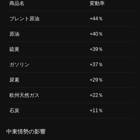
商品名
変動率
ブレント原油
+44％
原油
+40％
硫黄
+39％
ガソリン
+37％
尿素
+29％
欧州天然ガス
+22％
石炭
+11％
中東情勢の影響