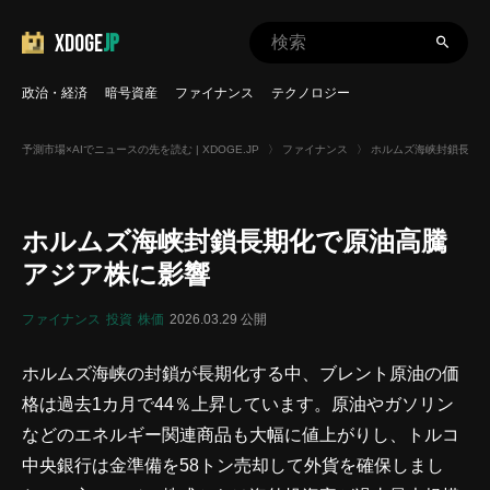
XDOGE
JP
政治・経済
暗号資産
ファイナンス
テクノロジー
予測市場×AIでニュースの先を読む | XDOGE.JP
〉
ファイナンス
〉
ホルムズ海峡封鎖長期化
ホルムズ海峡封鎖長期化で原油高騰
アジア株に影響
ファイナンス
投資
株価
2026.03.29 公開
ホルムズ海峡の封鎖が長期化する中、ブレント原油の価
格は過去1カ月で44％上昇しています。原油やガソリン
などのエネルギー関連商品も大幅に値上がりし、トルコ
中央銀行は金準備を58トン売却して外貨を確保しまし