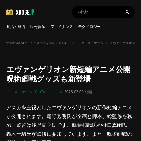
XDOGE
JP
政治・経済
暗号資産
ファイナンス
テクノロジー
予測市場×AIでニュースの先を読む | XDOGE.JP
〉
アニメ・ゲーム
〉
エヴァンゲリオン新短
エヴァンゲリオン新短編アニメ公開
呪術廻戦グッズも新登場
アニメ・ゲーム
YouTube
アニメ
2026.03.08 公開
アスカを主役としたエヴァンゲリオンの新作短編アニメ
が公開されます。庵野秀明氏が企画と脚本、総監修を務
め、監督は浅野直之氏です。鶴巻和哉氏や樋口真嗣氏、
轟木一騎氏が監修に参加しています。また、呪術廻戦の