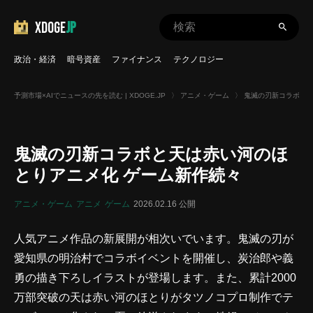
XDOGE
JP
政治・経済
暗号資産
ファイナンス
テクノロジー
予測市場×AIでニュースの先を読む | XDOGE.JP
〉
アニメ・ゲーム
〉
鬼滅の刃新コラボと天
鬼滅の刃新コラボと天は赤い河のほ
とりアニメ化 ゲーム新作続々
アニメ・ゲーム
アニメ
ゲーム
2026.02.16 公開
人気アニメ作品の新展開が相次いでいます。鬼滅の刃が
愛知県の明治村でコラボイベントを開催し、炭治郎や義
勇の描き下ろしイラストが登場します。また、累計2000
万部突破の天は赤い河のほとりがタツノコプロ制作でテ